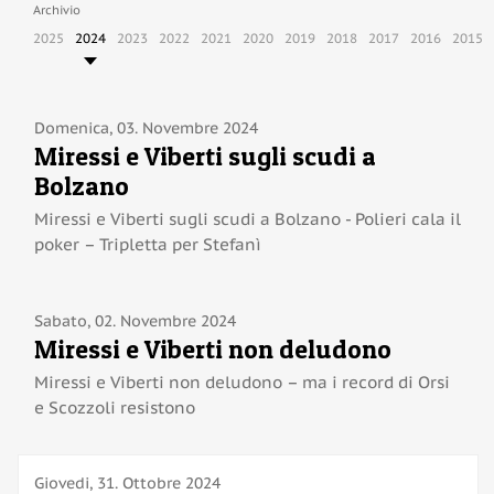
PROGRAMMA GARE
Archivio
TEMPI LIMITE
2025
2024
2023
2022
2021
2020
2019
2018
2017
2016
2015
PUNTEGGI E PREMI
PARTENZE E RISULTATI
PARTNER
Domenica, 03. Novembre 2024
GREEN EVENT
Miressi e Viberti sugli scudi a
Bolzano
LOGISTICA
Miressi e Viberti sugli scudi a Bolzano - Polieri cala il
TRASPORTI PUBBLICI
poker – Tripletta per Stefanì
ALLOGGI
TEAM
Sabato, 02. Novembre 2024
ORGANIZZAZIONE
Miressi e Viberti non deludono
NEWS
Miressi e Viberti non deludono – ma i record di Orsi
FOTO
e Scozzoli resistono
CONTATTO
CONTATTO
Giovedi, 31. Ottobre 2024