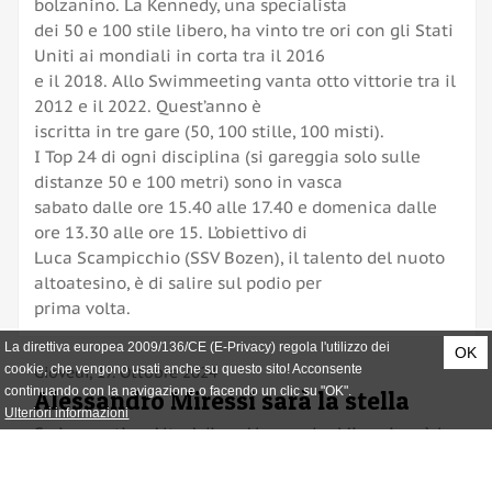
bolzanino. La Kennedy, una specialista
dei 50 e 100 stile libero, ha vinto tre ori con gli Stati
Uniti ai mondiali in corta tra il 2016
e il 2018. Allo Swimmeeting vanta otto vittorie tra il
2012 e il 2022. Quest’anno è
iscritta in tre gare (50, 100 stille, 100 misti).
I Top 24 di ogni disciplina (si gareggia solo sulle
distanze 50 e 100 metri) sono in vasca
sabato dalle ore 15.40 alle 17.40 e domenica dalle
ore 13.30 alle ore 15. L’obiettivo di
Luca Scampicchio (SSV Bozen), il talento del nuoto
altoatesino, è di salire sul podio per
prima volta.
La direttiva europea 2009/136/CE (E-Privacy) regola l'utilizzo dei
OK
cookie, che vengono usati anche su questo sito! Acconsente
Giovedi, 17. Ottobre 2024
continuando con la navigazione o facendo un clic su "OK".
Alessandro Miressi sarà la stella
Ulteriori informazioni
Swimmeeting Alto Adige: Alessandro Miressi sarà la
stella fra due settimane a Bolzano