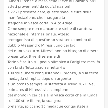
“Albert Pircher” a Maso della Pieve di Bolzano. 541
atleti provenienti da dodici nazioni
e 2233 presenze gare, questo sono le cifre della
manifestazione, che inaugura la
stagione in vasca corta in Alto Adige.
Come sempre non mancano le stelle di caratura
nazionale e internazionale. Atteso
protagonista di quest’anno sarà senza ombra di
dubbio Alessandro Miressi, uno dei big
del nuoto azzurro. Miressi non ha bisogno di essere
presentato. Il ventiseienne di
Torino è salito sul podio olimpico a Parigi tre mesi fa
con la staffetta azzurra nella 4 x
100 stile libero conquistando il bronzo, la sua terza
medaglia olimpica dopo un argento
e un bronzo sempre in staffetta a Tokyo 2021. Nel
palmares di Miressi, vicecampione
del mondo in carica sia in vasca corta che in lunga
sui 100 stile libero, la sua gara
preferita, spiccano 16 medaglie conquistate ai