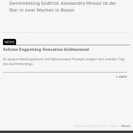
Swimmeeting Südtirol: Alessandro Miressi ist der
Star in zwei Wochen in Bozen
NEWS
Seltene Doppelsieg-Sensation Goldmoment
B
Ex-aequo-Meetingrekord und Oberhausers Triumph prägen den zweiten Tag
D
des Swimmeetings
N
» mehr
Swimmeeting Bozen
›
Team
›
News